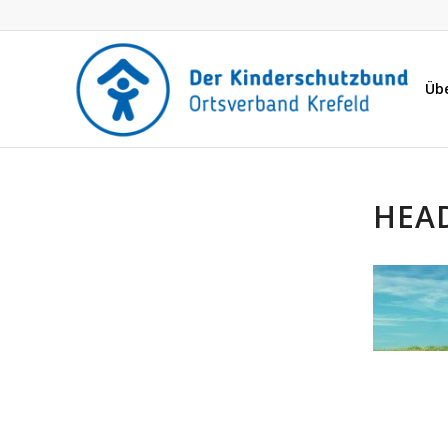
Üb
HEA