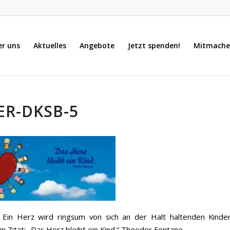
er uns
Aktuelles
Angebote
Jetzt spenden!
Mitmache
ER-DKSB-5
: Ein Herz wird ringsum von sich an der Halt haltenden Kinde
n Zitat: „Das Herz bleibt ein Kind.“ Theodor Fontane