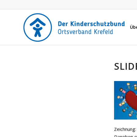
Üb
SLID
Zeichnung
Daneben ei