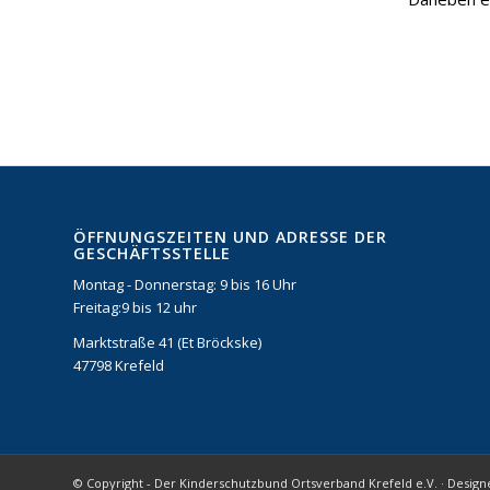
ÖFFNUNGSZEITEN UND ADRESSE DER
GESCHÄFTSSTELLE
Montag - Donnerstag: 9 bis 16 Uhr
Freitag:9 bis 12 uhr
Marktstraße 41 (Et Bröckske)
47798 Krefeld
© Copyright - Der Kinderschutzbund Ortsverband Krefeld e.V. · Des